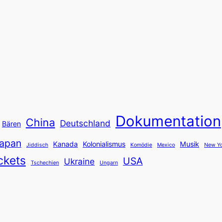
Dokumentation
China
Deutschland
Bären
apan
Kanada
Kolonialismus
Musik
Jiddisch
Komödie
Mexico
New Yo
ckets
USA
Ukraine
Tschechien
Ungarn