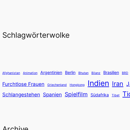
Schlagwörterwolke
Argentinien
Berlin
Brasilien
Afghanistan
Animation
Bhutan
Bilanz
BRD
Indien
Iran
J
Furchtlose Frauen
Griechenland
Hongkong
Ti
Spielfilm
Schlangestehen
Spanien
Südafrika
Tibet
Archive