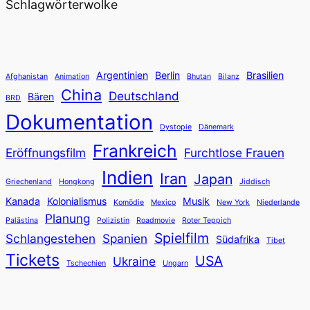
Schlagwörterwolke
Argentinien
Berlin
Brasilien
Afghanistan
Animation
Bhutan
Bilanz
China
Deutschland
Bären
BRD
Dokumentation
Dystopie
Dänemark
Frankreich
Eröffnungsfilm
Furchtlose Frauen
Indien
Iran
Japan
Griechenland
Hongkong
Jiddisch
Kanada
Kolonialismus
Musik
Komödie
Mexico
New York
Niederlande
Planung
Palästina
Polizistin
Roadmovie
Roter Teppich
Spielfilm
Schlangestehen
Spanien
Südafrika
Tibet
Tickets
USA
Ukraine
Tschechien
Ungarn