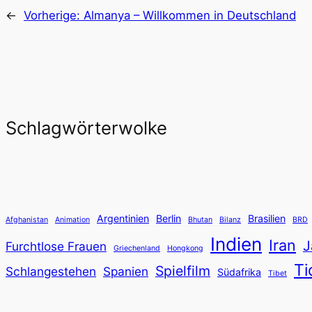
←
Vorherige:
Almanya – Willkommen in Deutschland
Schlagwörterwolke
Argentinien
Berlin
Brasilien
Afghanistan
Animation
Bhutan
Bilanz
BRD
Indien
Iran
J
Furchtlose Frauen
Griechenland
Hongkong
Ti
Spielfilm
Schlangestehen
Spanien
Südafrika
Tibet