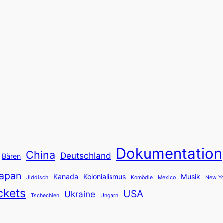
Dokumentation
China
Deutschland
Bären
apan
Kanada
Kolonialismus
Musik
Jiddisch
Komödie
Mexico
New Yo
ckets
USA
Ukraine
Tschechien
Ungarn