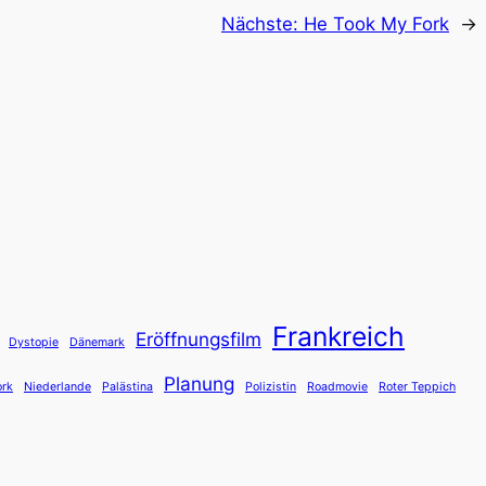
Nächste:
He Took My Fork
→
Frankreich
Eröffnungsfilm
Dystopie
Dänemark
Planung
rk
Niederlande
Palästina
Polizistin
Roadmovie
Roter Teppich