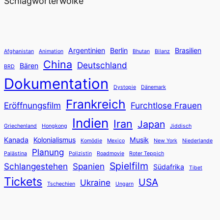
Schlagwörterwolke
Argentinien
Berlin
Brasilien
Afghanistan
Animation
Bhutan
Bilanz
China
Deutschland
Bären
BRD
Dokumentation
Dystopie
Dänemark
Frankreich
Eröffnungsfilm
Furchtlose Frauen
Indien
Iran
Japan
Griechenland
Hongkong
Jiddisch
Kanada
Kolonialismus
Musik
Komödie
Mexico
New York
Niederlande
Planung
Palästina
Polizistin
Roadmovie
Roter Teppich
Spielfilm
Schlangestehen
Spanien
Südafrika
Tibet
Tickets
USA
Ukraine
Tschechien
Ungarn