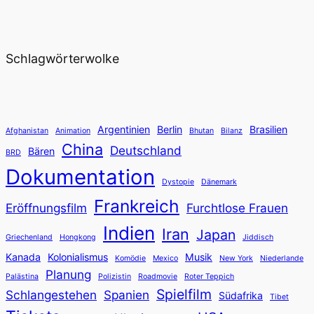
Schlagwörterwolke
Argentinien
Berlin
Brasilien
Afghanistan
Animation
Bhutan
Bilanz
China
Deutschland
Bären
BRD
Dokumentation
Dystopie
Dänemark
Frankreich
Eröffnungsfilm
Furchtlose Frauen
Indien
Iran
Japan
Griechenland
Hongkong
Jiddisch
Kanada
Kolonialismus
Musik
Komödie
Mexico
New York
Niederlande
Planung
Palästina
Polizistin
Roadmovie
Roter Teppich
Spielfilm
Schlangestehen
Spanien
Südafrika
Tibet