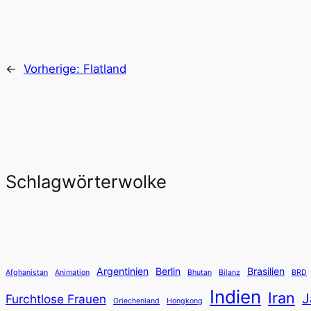
←
Vorherige:
Flatland
Schlagwörterwolke
Argentinien
Berlin
Brasilien
Afghanistan
Animation
Bhutan
Bilanz
BRD
Indien
Iran
J
Furchtlose Frauen
Griechenland
Hongkong