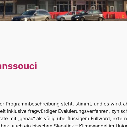
anssouci
der Programmbeschreibung steht, stimmt, und es wirkt abs
t inklusive fragwürdiger Evaluierungsverfahren, zynisch
ate mit „genau“ als völlig überflüssigem Füllword, exte
othek, auch ein bisschen Slapstick – Klimawandel im Un