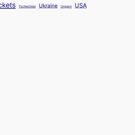
ckets
USA
Ukraine
Tschechien
Ungarn