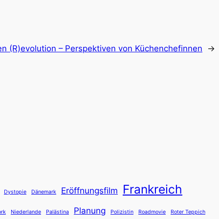
en (R)evolution – Perspektiven von Küchenchefinnen
→
Frankreich
Eröffnungsfilm
Dystopie
Dänemark
Planung
rk
Niederlande
Palästina
Polizistin
Roadmovie
Roter Teppich