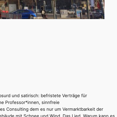
urd und satirisch: befristete Verträge für
e Professor*innen, sinnfreie
rnes Consulting dem es nur um Vermarktbarkeit der
igebäude mit Schnee und Wind. Das Lied „Warum kann es