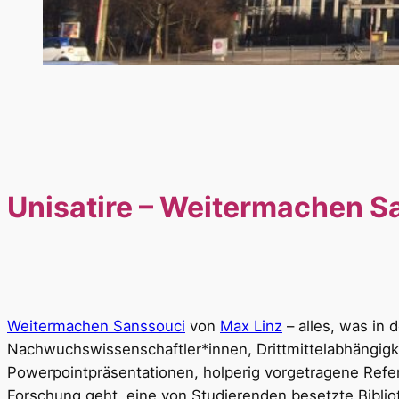
Unisatire – Weitermachen S
Weitermachen Sanssouci
von
Max Linz
– alles, was in 
Nachwuchswissenschaftler*innen, Drittmittelabhängigkei
Powerpointpräsentationen, holperig vorgetragene Refer
Forschung geht, eine von Studierenden besetzte Bibli