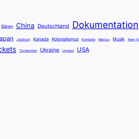
Dokumentation
China
Deutschland
Bären
apan
Kanada
Kolonialismus
Musik
Jiddisch
Komödie
Mexico
New Yo
ckets
USA
Ukraine
Tschechien
Ungarn