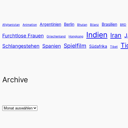
Argentinien
Berlin
Brasilien
Afghanistan
Animation
Bhutan
Bilanz
BRD
Indien
Iran
J
Furchtlose Frauen
Griechenland
Hongkong
Ti
Spielfilm
Schlangestehen
Spanien
Südafrika
Tibet
Archive
Archiv