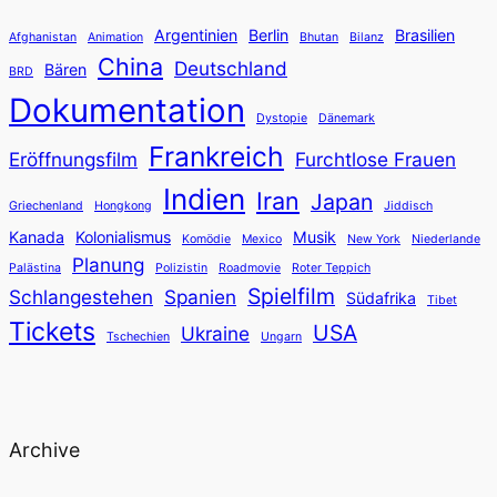
Argentinien
Berlin
Brasilien
Afghanistan
Animation
Bhutan
Bilanz
China
Deutschland
Bären
BRD
Dokumentation
Dystopie
Dänemark
Frankreich
Eröffnungsfilm
Furchtlose Frauen
Indien
Iran
Japan
Griechenland
Hongkong
Jiddisch
Kanada
Kolonialismus
Musik
Komödie
Mexico
New York
Niederlande
Planung
Palästina
Polizistin
Roadmovie
Roter Teppich
Spielfilm
Schlangestehen
Spanien
Südafrika
Tibet
Tickets
USA
Ukraine
Tschechien
Ungarn
Archive