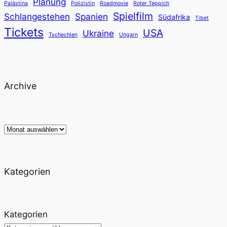
Planung
Palästina
Polizistin
Roadmovie
Roter Teppich
Spielfilm
Schlangestehen
Spanien
Südafrika
Tibet
Tickets
USA
Ukraine
Tschechien
Ungarn
Archive
Archiv
Kategorien
Kategorien