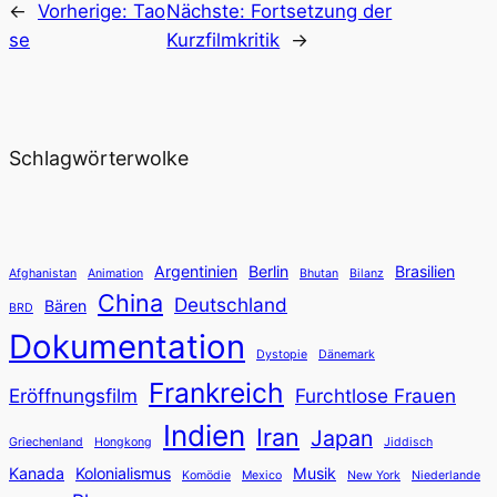
←
Vorherige:
Tao
Nächste:
Fortsetzung der
se
Kurzfilmkritik
→
Schlagwörterwolke
Argentinien
Berlin
Brasilien
Afghanistan
Animation
Bhutan
Bilanz
China
Deutschland
Bären
BRD
Dokumentation
Dystopie
Dänemark
Frankreich
Eröffnungsfilm
Furchtlose Frauen
Indien
Iran
Japan
Griechenland
Hongkong
Jiddisch
Kanada
Kolonialismus
Musik
Komödie
Mexico
New York
Niederlande