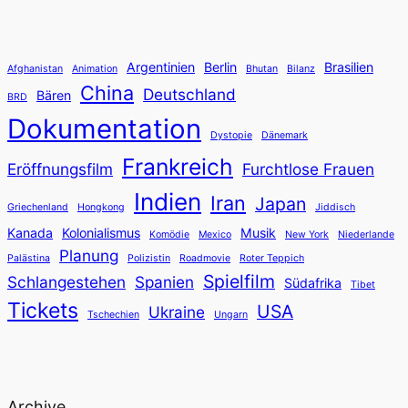
Argentinien
Berlin
Brasilien
Afghanistan
Animation
Bhutan
Bilanz
China
Deutschland
Bären
BRD
Dokumentation
Dystopie
Dänemark
Frankreich
Eröffnungsfilm
Furchtlose Frauen
Indien
Iran
Japan
Griechenland
Hongkong
Jiddisch
Kanada
Kolonialismus
Musik
Komödie
Mexico
New York
Niederlande
Planung
Palästina
Polizistin
Roadmovie
Roter Teppich
Spielfilm
Schlangestehen
Spanien
Südafrika
Tibet
Tickets
USA
Ukraine
Tschechien
Ungarn
Archive