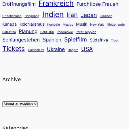
Frankreich
Eröffnungsfilm
Furchtlose Frauen
Indien
Iran
Japan
Griechenland
Hongkong
Jiddisch
Kanada
Kolonialismus
Musik
Komödie
Mexico
New York
Niederlande
Planung
Palästina
Polizistin
Roadmovie
Roter Teppich
Spielfilm
Schlangestehen
Spanien
Südafrika
Tibet
Tickets
USA
Ukraine
Tschechien
Ungarn
Archive
Archiv
Kategorien