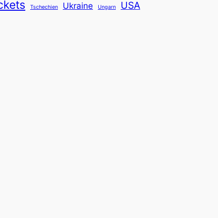
ckets
USA
Ukraine
Tschechien
Ungarn