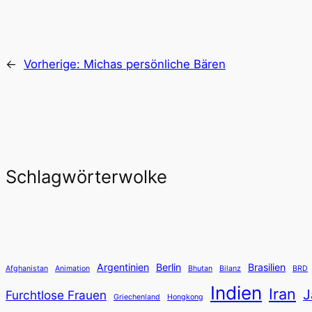
←
Vorherige:
Michas persönliche Bären
Schlagwörterwolke
Argentinien
Berlin
Brasilien
Afghanistan
Animation
Bhutan
Bilanz
BRD
Indien
Iran
J
Furchtlose Frauen
Griechenland
Hongkong