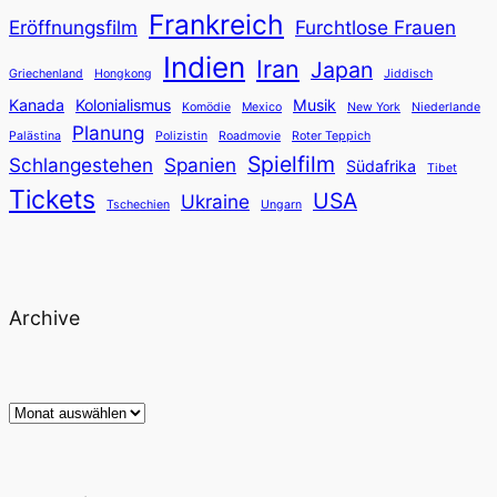
Frankreich
Eröffnungsfilm
Furchtlose Frauen
Indien
Iran
Japan
Griechenland
Hongkong
Jiddisch
Kanada
Kolonialismus
Musik
Komödie
Mexico
New York
Niederlande
Planung
Palästina
Polizistin
Roadmovie
Roter Teppich
Spielfilm
Schlangestehen
Spanien
Südafrika
Tibet
Tickets
USA
Ukraine
Tschechien
Ungarn
Archive
Archiv