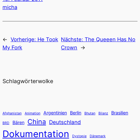
micha
←
Vorherige:
He Took
Nächste:
The Queeen Has No
My Fork
Crown
→
Schlagwörterwolke
Argentinien
Berlin
Brasilien
Afghanistan
Animation
Bhutan
Bilanz
China
Deutschland
Bären
BRD
Dokumentation
Dystopie
Dänemark