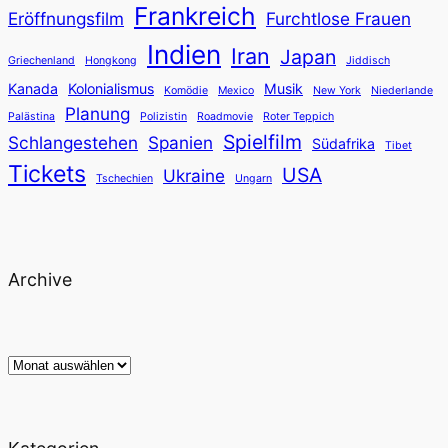
Frankreich
Eröffnungsfilm
Furchtlose Frauen
Indien
Iran
Japan
Griechenland
Hongkong
Jiddisch
Kanada
Kolonialismus
Musik
Komödie
Mexico
New York
Niederlande
Planung
Palästina
Polizistin
Roadmovie
Roter Teppich
Spielfilm
Schlangestehen
Spanien
Südafrika
Tibet
Tickets
USA
Ukraine
Tschechien
Ungarn
Archive
Archiv