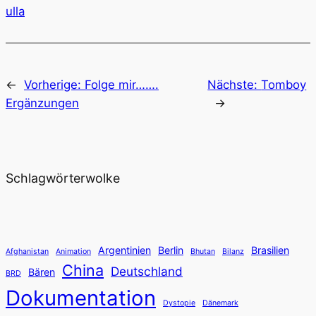
ulla
←
Vorherige:
Folge mir…….
Nächste:
Tomboy
Ergänzungen
→
Schlagwörterwolke
Argentinien
Berlin
Brasilien
Afghanistan
Animation
Bhutan
Bilanz
China
Deutschland
Bären
BRD
Dokumentation
Dystopie
Dänemark