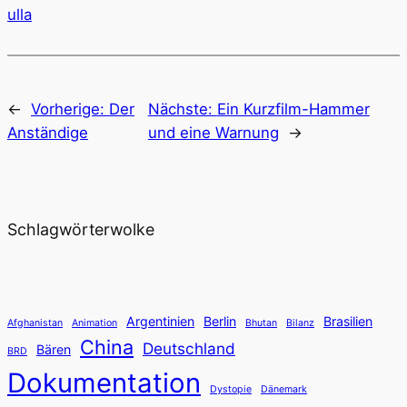
ulla
←
Vorherige:
Der
Nächste:
Ein Kurzfilm-Hammer
Anständige
und eine Warnung
→
Schlagwörterwolke
Argentinien
Berlin
Brasilien
Afghanistan
Animation
Bhutan
Bilanz
China
Deutschland
Bären
BRD
Dokumentation
Dystopie
Dänemark