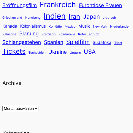
Frankreich
Eröffnungsfilm
Furchtlose Frauen
Indien
Iran
Japan
Griechenland
Hongkong
Jiddisch
Kanada
Kolonialismus
Musik
Komödie
Mexico
New York
Niederlande
Planung
Palästina
Polizistin
Roadmovie
Roter Teppich
Spielfilm
Schlangestehen
Spanien
Südafrika
Tibet
Tickets
USA
Ukraine
Tschechien
Ungarn
Archive
Archiv