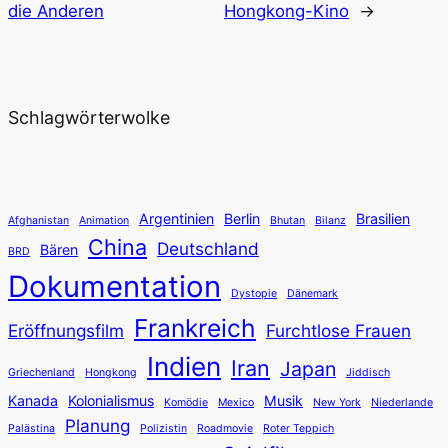
die Anderen
Hongkong-Kino
→
Schlagwörterwolke
Argentinien
Berlin
Brasilien
Afghanistan
Animation
Bhutan
Bilanz
China
Deutschland
Bären
BRD
Dokumentation
Dystopie
Dänemark
Frankreich
Eröffnungsfilm
Furchtlose Frauen
Indien
Iran
Japan
Griechenland
Hongkong
Jiddisch
Kanada
Kolonialismus
Musik
Komödie
Mexico
New York
Niederlande
Planung
Palästina
Polizistin
Roadmovie
Roter Teppich