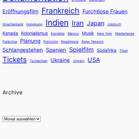
Frankreich
Eröffnungsfilm
Furchtlose Frauen
Indien
Iran
Japan
Griechenland
Hongkong
Jiddisch
Kanada
Kolonialismus
Musik
Komödie
Mexico
New York
Niederlande
Planung
Palästina
Polizistin
Roadmovie
Roter Teppich
Spielfilm
Schlangestehen
Spanien
Südafrika
Tibet
Tickets
USA
Ukraine
Tschechien
Ungarn
Archive
Archiv