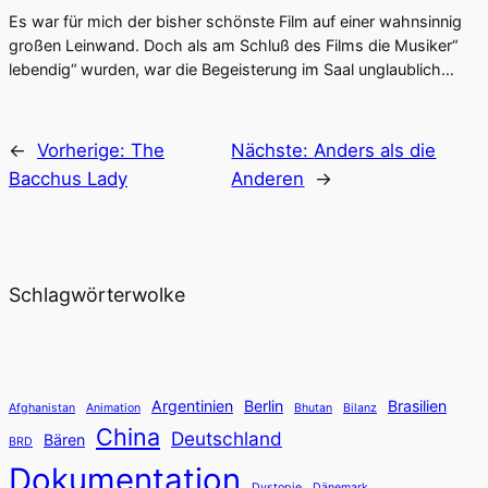
Es war für mich der bisher schönste Film auf einer wahnsinnig
großen Leinwand. Doch als am Schluß des Films die Musiker“
lebendig“ wurden, war die Begeisterung im Saal unglaublich…
←
Vorherige:
The
Nächste:
Anders als die
Bacchus Lady
Anderen
→
Schlagwörterwolke
Argentinien
Berlin
Brasilien
Afghanistan
Animation
Bhutan
Bilanz
China
Deutschland
Bären
BRD
Dokumentation
Dystopie
Dänemark