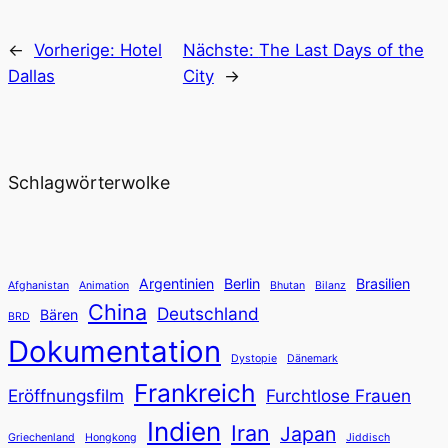
←
Vorherige:
Hotel
Nächste:
The Last Days of the
Dallas
City
→
Schlagwörterwolke
Argentinien
Berlin
Brasilien
Afghanistan
Animation
Bhutan
Bilanz
China
Deutschland
Bären
BRD
Dokumentation
Dystopie
Dänemark
Frankreich
Eröffnungsfilm
Furchtlose Frauen
Indien
Iran
Japan
Griechenland
Hongkong
Jiddisch