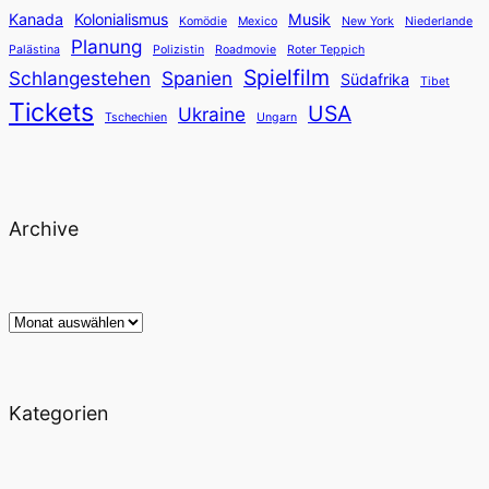
Kanada
Kolonialismus
Musik
Komödie
Mexico
New York
Niederlande
Planung
Palästina
Polizistin
Roadmovie
Roter Teppich
Spielfilm
Schlangestehen
Spanien
Südafrika
Tibet
Tickets
USA
Ukraine
Tschechien
Ungarn
Archive
Archiv
Kategorien