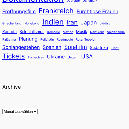
Dystopie
Dänemark
Frankreich
Eröffnungsfilm
Furchtlose Frauen
Indien
Iran
Japan
Griechenland
Hongkong
Jiddisch
Kanada
Kolonialismus
Musik
Komödie
Mexico
New York
Niederlande
Planung
Palästina
Polizistin
Roadmovie
Roter Teppich
Spielfilm
Schlangestehen
Spanien
Südafrika
Tibet
Tickets
USA
Ukraine
Tschechien
Ungarn
Archive
Archiv