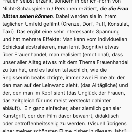
Frauen selbst erzählt, sondern in der Ich-Form von
Nicht-Schauspielern / Personen rezitiert, die
die Frau
hätten sehen können
.
Dabei werden sie in ihrem
täglichen Umfeld gefilmt (Grenze, Dorf, Puff, Konsulat,
Taxi). Das ergibt eine sehr interessante Spannung
und hat mehrere Effekte: Man kann vom individuellen
Schicksal abstrahieren, man lernt (kognitiv) etwas
über Frauenhandel, man realisiert (emotional), dass
unser aller Alltag etwas mit dem Thema Frauenhandel
zu tun hat, und es laufen tatsächlich, wie die
Regisseurin beabsichtigte, immer zwei Filme ab: der,
den man auf der Leinwand sieht, (das Alltägliche) und
der, den man im Kopf sieht (das Unglück der Frauen,
das zeitgleich für uns meist versteckt dahinter
abläuft). Ein ganz einfacher, aber ziemlich genialer
Kunstgriff, der den Film davor bewahrt, didaktisch
oder betroffenheitsselig zu werden. (Visuell übrigens
einer meiner schönsten Filme bisher in diesem Jahr!).