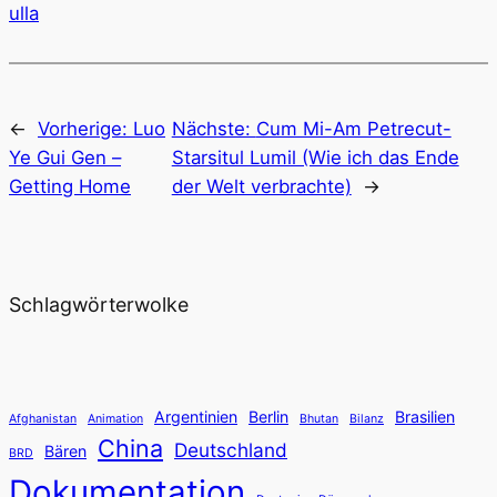
ulla
←
Vorherige:
Luo
Nächste:
Cum Mi-Am Petrecut-
Ye Gui Gen –
Starsitul Lumil (Wie ich das Ende
Getting Home
der Welt verbrachte)
→
Schlagwörterwolke
Argentinien
Berlin
Brasilien
Afghanistan
Animation
Bhutan
Bilanz
China
Deutschland
Bären
BRD
Dokumentation