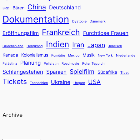
China
Deutschland
Bären
BRD
Dokumentation
Dystopie
Dänemark
Frankreich
Eröffnungsfilm
Furchtlose Frauen
Indien
Iran
Japan
Griechenland
Hongkong
Jiddisch
Kanada
Kolonialismus
Musik
Komödie
Mexico
New York
Niederlande
Planung
Palästina
Polizistin
Roadmovie
Roter Teppich
Spielfilm
Schlangestehen
Spanien
Südafrika
Tibet
Tickets
USA
Ukraine
Tschechien
Ungarn
Archive