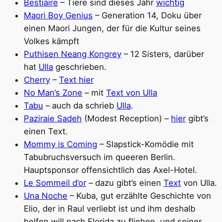
Bestiaire
– Tiere sind dieses Jahr
wichtig
Maori Boy Genius
– Generation 14, Doku über
einen Maori Jungen, der für die Kultur seines
Volkes kämpft
Puthisen Neang Kongrey
– 12 Sisters, darüber
hat
Ulla
geschrieben.
Cherry
–
Text hier
No Man’s Zone
– mit
Text von Ulla
Tabu
– auch da schrieb
Ulla
.
Paziraie Sadeh
(Modest Reception) –
hier
gibt’s
einen Text.
Mommy is Coming
– Slapstick-Komödie mit
Tabubruchsversuch im queeren Berlin.
Hauptsponsor offensichtlich das Axel-Hotel.
Le Sommeil d’or
– dazu gibt’s einen
Text
von Ulla.
Una Noche
– Kuba, gut erzählte Geschichte von
Elio, der in Raul verliebt ist und ihm deshalb
helfen will nach Florida zu fliehen, und seiner