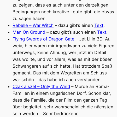
zu zeigen, dass es auch unter den derzeitigen
Bedingungen noch kreative Leute gibt, die etwas
zu sagen haben.
Rebelle – War Witch
– dazu gibt’s einen
Text
.
Man On Ground
– dazu gibt’s auch einen
Text
.
Flying Swords of Dragon Gate
– Jet Li in 3D. Au
weia, hier waren mir irgendwann zu viele Figuren
unterwegs, keine Ahnung, wer jetzt im Detail
was wollte, und vor allem, was es mit der bösen
Schwangeren auf sich hatte. Hat trotzdem Spaß
gemacht. Das mit dem Wegreiten am Schluss
war schön – das habe ich auch verstanden.
Czak a szél – Only the Wind
– Morde an Roma-
Familien in einem ungarischen Dorf. Schon klar,
dass die Familie, die der Film den ganzen Tag
über begleitet, sehr wahrscheinlich die nächsten
sein werden… Sehr bedrückend.